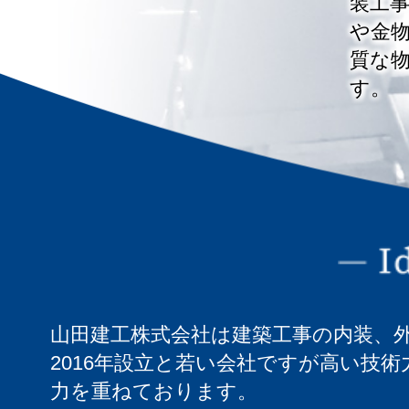
装工
や金
質な
す。
山田建工株式会社は建築工事の内装、
2016年設立と若い会社ですが高い技
力を重ねております。